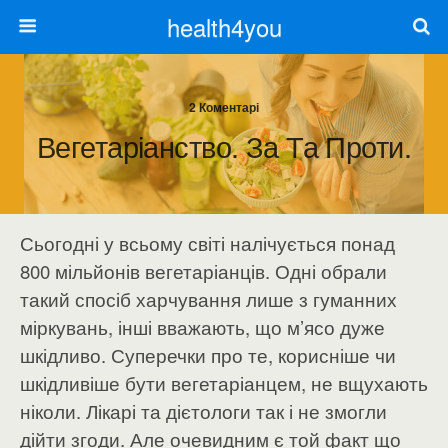
health4you
2 Коментарі
Вегетаріанство. За Та Проти.
Сьогодні у всьому світі налічується понад
800 мільйонів вегетаріанців. Одні обрали
такий спосіб харчування лише з гуманних
міркувань, інші вважають, що м’ясо дуже
шкідливо. Суперечки про те, корисніше чи
шкідливіше бути вегетаріанцем, не вщухають
ніколи. Лікарі та дієтологи так і не змогли
дійти згоди. Але очевидним є той факт що