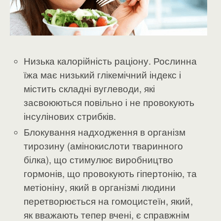
Низька калорійність раціону. Рослинна
їжа має низький глікемічний індекс і
містить складні вуглеводи, які
засвоюються повільно і не провокують
інсулінових стрибків.
Блокування надходження в організм
тирозину (амінокислоти тваринного
білка), що стимулює виробництво
гормонів, що провокують гіпертонію, та
метіоніну, який в організмі людини
перетворюється на гомоцистеїн, який,
як вважають тепер вчені, є справжнім