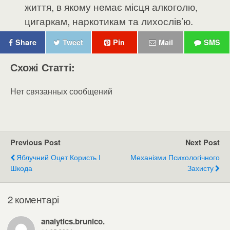
життя, в якому немає місця алкоголю,
цигаркам, наркотикам та лихослів’ю.
Share
Tweet
Pin
Mail
SMS
Схожі Статті:
Нет связанных сообщений
Previous Post
Next Post
Яблучний Оцет Користь І
Механізми Психологічного
Шкода
Захисту
2 коментарі
analytics.brunico.