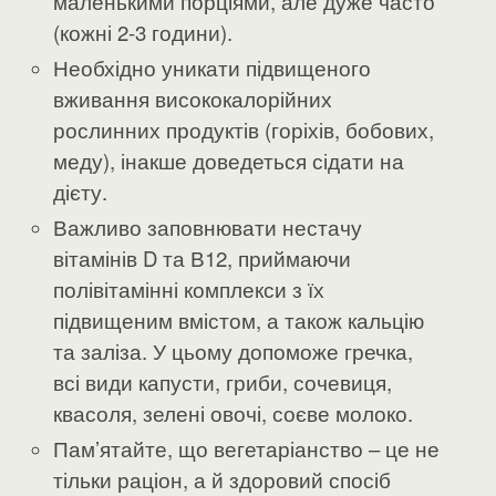
маленькими порціями, але дуже часто
(кожні 2-3 години).
Необхідно уникати підвищеного
вживання висококалорійних
рослинних продуктів (горіхів, бобових,
меду), інакше доведеться сідати на
дієту.
Важливо заповнювати нестачу
вітамінів D та В12, приймаючи
полівітамінні комплекси з їх
підвищеним вмістом, а також кальцію
та заліза. У цьому допоможе гречка,
всі види капусти, гриби, сочевиця,
квасоля, зелені овочі, соєве молоко.
Пам’ятайте, що вегетаріанство – це не
тільки раціон, а й здоровий спосіб