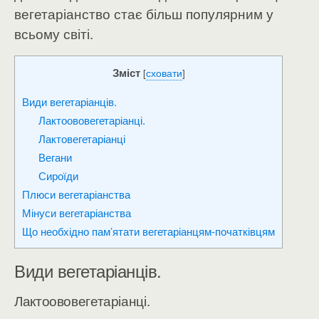
вегетаріанство стає більш популярним у
всьому світі.
Зміст
[
сховати
]
Види вегетаріанців.
Лактоововегетаріанці.
Лактовегетаріанці
Вегани
Сироїди
Плюси вегетаріанства
Мінуси вегетаріанства
Що необхідно пам’ятати вегетаріанцям-початківцям
Види вегетаріанців.
Лактоововегетаріанці.