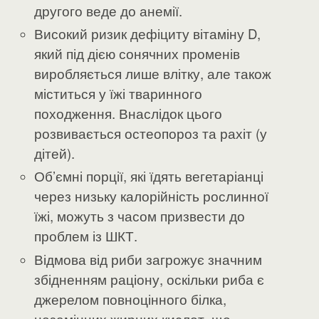
другого веде до анемії.
Високий ризик дефіциту вітаміну D,
який під дією сонячних променів
виробляється лише влітку, але також
міститься у їжі тваринного
походження. Внаслідок цього
розвивається остеопороз та рахіт (у
дітей).
Об’ємні порції, які їдять вегетаріанці
через низьку калорійність рослинної
їжі, можуть з часом призвести до
проблем із ШКТ.
Відмова від риби загрожує значним
збідненням раціону, оскільки риба є
джерелом повноцінного білка,
незамінних жирних кислот, що