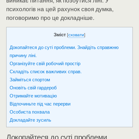
виникає питання, як позбутися ліні. У
психологів на цей рахунок своя думка,
поговоримо про це докладніше.
Зміст
[
сховати
]
Докопайтеся до суті проблеми. Знайдіть справжню
причину ліні.
Організуйте свій робочий простір
Складіть список важливих справ.
Займіться спортом
Оновіть свій гардероб
Отримайте мотивацію
Відпочиньте під час перерви
Особиста похвала
Докладайте зусиль
Докопайтеся до суті проблеми.