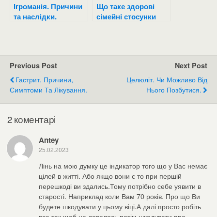
Ігроманія. Причини
Що таке здорові
та наслідки.
сімейні стосунки
Previous Post
Next Post
Гастрит. Причини,
Целюліт. Чи Можливо Від
Симптоми Та Лікування.
Нього Позбутися.
2 коментарі
Antey
25.02.2023
Лінь на мою думку це індикатор того що у Вас немає
цілей в житті. Або якщо вони є то при першій
перешкоді ви здались.Тому потрібно себе уявити в
старості. Наприклад коли Вам 70 років. Про що Ви
будете шкодувати у цьому віці.А далі просто робіть
все так щоб не довелось потім шкодувати про