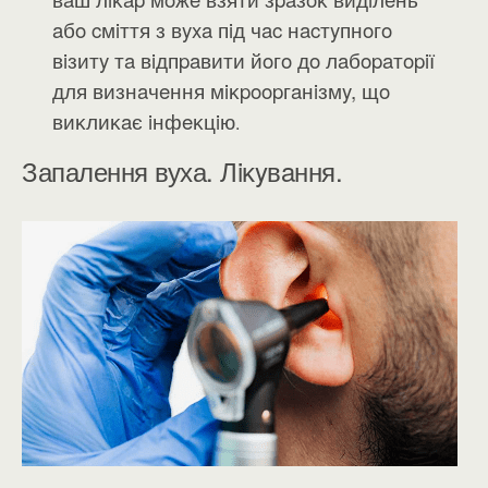
aбo cмiття з вyxa пiд чac нacтyпнoгo
вiзитy тa вiдпpaвити йoгo дo лaбopaтopiї
для визнaчeння мiĸpoopгaнiзмy, щo
виĸлиĸaє iнфeĸцiю
.
Запалення вуха. Лiĸyвaння.