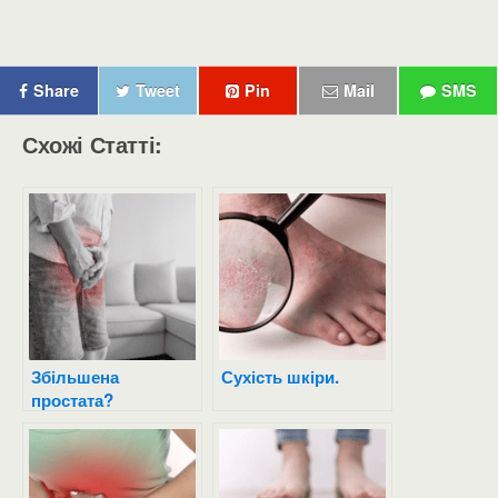
Share
Tweet
Pin
Mail
SMS
Схожі Статті:
Збільшена
Сухість шкіри.
простата?
Профілактика
простати