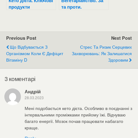
Кето дієта. Ключові
Вегетаріанство. За
продукти
та проти.
Previous Post
Next Post
Що Відбувається З
Стрес Та Ризик Серцевих
Організмом Коли Є Дефіцит
Захворювань: Як Залишатися
Вітаміну D
Здоровим
3 коментарі
Андрій
28.03.2023
Мені подобається кето дієта. Особливо в поєднанні з
інтервальними проміжками прийому їжі. Відчуваю
багато енергії. Мозок почав працювати набагато
краще.