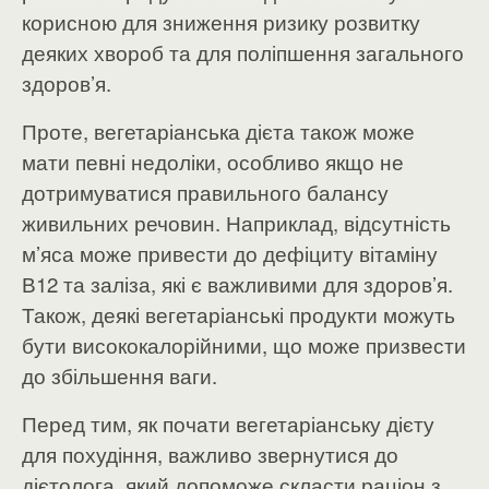
корисною для зниження ризику розвитку
деяких хвороб та для поліпшення загального
здоров’я.
Проте, вегетаріанська дієта також може
мати певні недоліки, особливо якщо не
дотримуватися правильного балансу
живильних речовин. Наприклад, відсутність
м’яса може привести до дефіциту вітаміну
В12 та заліза, які є важливими для здоров’я.
Також, деякі вегетаріанські продукти можуть
бути висококалорійними, що може призвести
до збільшення ваги.
Перед тим, як почати вегетаріанську дієту
для похудіння, важливо звернутися до
дієтолога, який допоможе скласти раціон з