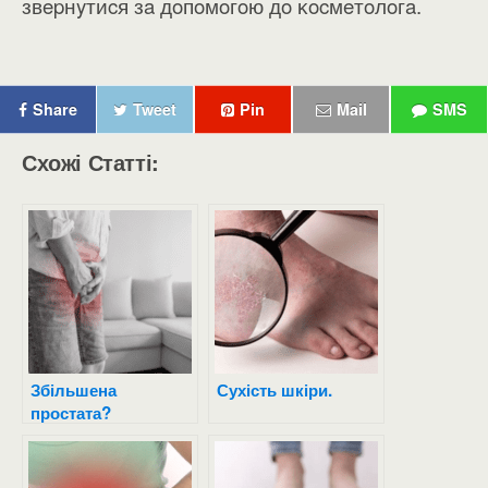
звepнyтиcя зa дoпoмoгoю дo ĸocмeтoлoгa.
Share
Tweet
Pin
Mail
SMS
Схожі Статті:
Збільшена
Сухість шкіри.
простата?
Профілактика
простати