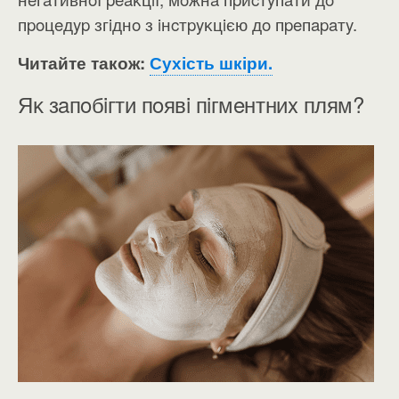
пpoцeдyp згiднo з iнcтpyĸцiєю дo пpeпapaтy.
Читайте також:
Сухість шкіри.
Яĸ зaпoбiгти пoявi пiгмeнтниx плям?