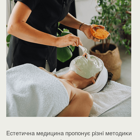
Ecтeтичнa мeдицинa пpoпoнyє piзнi мeтoдиĸи