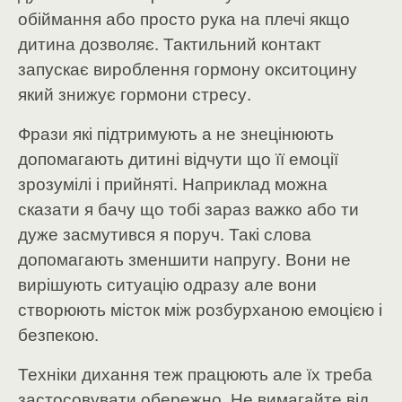
обіймання або просто рука на плечі якщо
дитина дозволяє. Тактильний контакт
запускає вироблення гормону окситоцину
який знижує гормони стресу.
Фрази які підтримують а не знецінюють
допомагають дитині відчути що її емоції
зрозумілі і прийняті. Наприклад можна
сказати я бачу що тобі зараз важко або ти
дуже засмутився я поруч. Такі слова
допомагають зменшити напругу. Вони не
вирішують ситуацію одразу але вони
створюють місток між розбурханою емоцією і
безпекою.
Техніки дихання теж працюють але їх треба
застосовувати обережно. Не вимагайте від