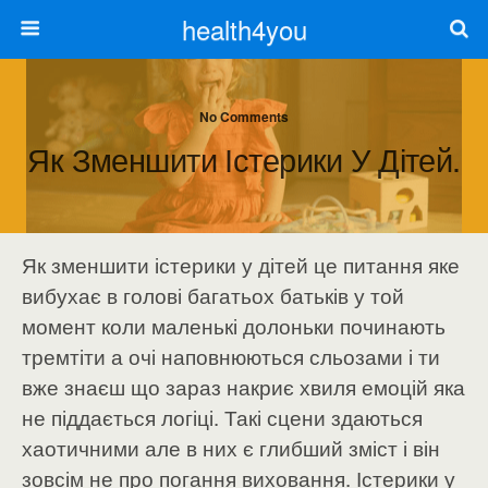
health4you
No Comments
Як Зменшити Істерики У Дітей.
Як зменшити істерики у дітей це питання яке
вибухає в голові багатьох батьків у той
момент коли маленькі долоньки починають
тремтіти а очі наповнюються сльозами і ти
вже знаєш що зараз накриє хвиля емоцій яка
не піддається логіці. Такі сцени здаються
хаотичними але в них є глибший зміст і він
зовсім не про погання виховання. Істерики у