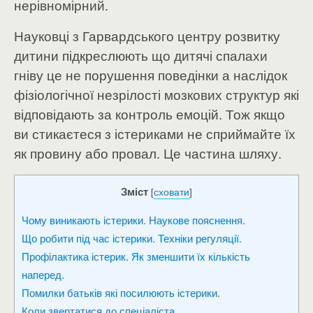
нерівномірний.
Науковці з Гарвардського центру розвитку
дитини підкреслюють що дитячі спалахи
гніву це не порушення поведінки а наслідок
фізіологічної незрілості мозкових структур які
відповідають за контроль емоцій. Тож якщо
ви стикаєтеся з істериками не сприймайте їх
як провину або провал. Це частина шляху.
Зміст
[
сховати
]
Чому виникають істерики. Наукове пояснення.
Що робити під час істерики. Техніки регуляції.
Профілактика істерик. Як зменшити їх кількість
наперед.
Помилки батьків які посилюють істерики.
Коли звертатися до спеціаліста.