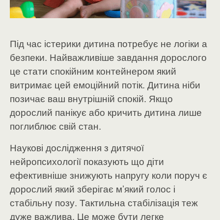
Під час істерики дитина потребує не логіки а
безпеки. Найважливіше завдання дорослого
це стати спокійним контейнером який
витримає цей емоційний потік. Дитина ніби
позичає ваш внутрішній спокій. Якщо
дорослий панікує або кричить дитина лише
поглиблює свій стан.
Наукові дослідження з дитячої
нейропсихології показують що діти
ефективніше знижують напругу коли поруч є
дорослий який зберігає м’який голос і
стабільну позу. Тактильна стабілізація теж
дуже важлива. Це може бути легке