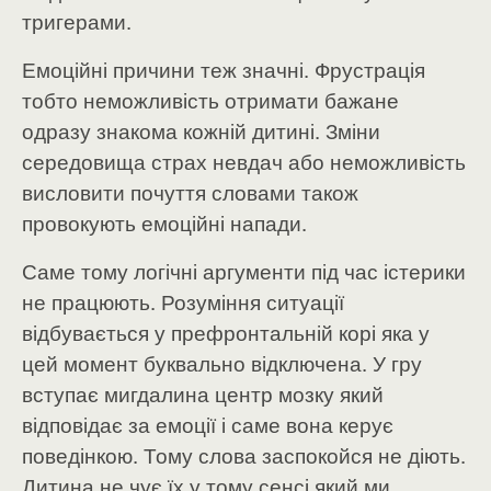
тригерами.
Емоційні причини теж значні. Фрустрація
тобто неможливість отримати бажане
одразу знакома кожній дитині. Зміни
середовища страх невдач або неможливість
висловити почуття словами також
провокують емоційні напади.
Саме тому логічні аргументи під час істерики
не працюють. Розуміння ситуації
відбувається у префронтальній корі яка у
цей момент буквально відключена. У гру
вступає мигдалина центр мозку який
відповідає за емоції і саме вона керує
поведінкою. Тому слова заспокойся не діють.
Дитина не чує їх у тому сенсі який ми