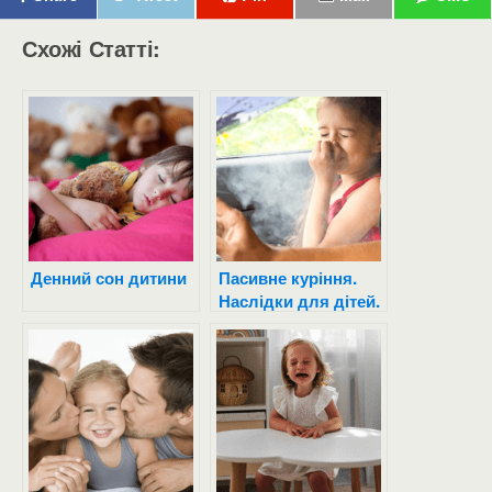
Схожі Статті:
Денний сон дитини
Пасивне куріння.
Наслідки для дітей.