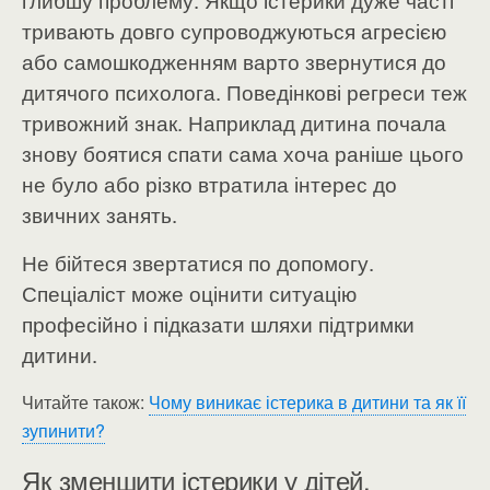
глибшу проблему. Якщо істерики дуже часті
тривають довго супроводжуються агресією
або самошкодженням варто звернутися до
дитячого психолога.
Поведінкові регреси теж
тривожний знак. Наприклад дитина почала
знову боятися спати сама хоча раніше цього
не було або різко втратила інтерес до
звичних занять.
Не бійтеся звертатися по допомогу.
Спеціаліст може оцінити ситуацію
професійно і підказати шляхи підтримки
дитини.
Читайте також:
Чому виникає істерика в дитини та як її
зупинити?
Як зменшити істерики у дітей.