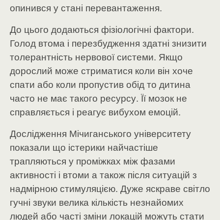
опинився у стані перевантаження.
До цього додаються фізіологічні фактори.
Голод втома і перезбудження здатні знизити
толерантність нервової системи. Якщо
дорослий може стриматися коли він хоче
спати або коли пропустив обід то дитина
часто не має такого ресурсу. Її мозок не
справляється і реагує вибухом емоцій.
Дослідження Мічиганського університету
показали що істерики найчастіше
трапляються у проміжках між фазами
активності і втоми а також після ситуацій з
надмірною стимуляцією. Дуже яскраве світло
гучні звуки велика кількість незнайомих
людей або часті зміни локацій можуть стати