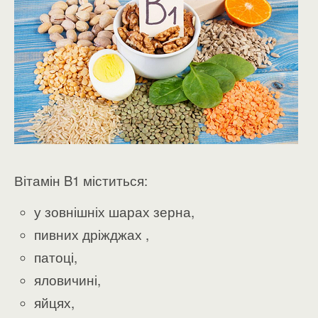
Вітамін B1 міститься:
у зовнішніх шарах зерна,
пивних дріжджах ,
патоці,
яловичині,
яйцях,