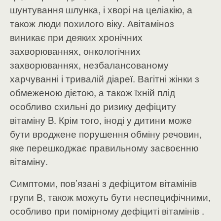
шунтування шлунка, і хворі на целіакію, а
також люди похилого віку. Авітаміноз
виникає при деяких хронічних
захворюваннях, онкологічних
захворюваннях, незбалансованому
харчуванні і тривалій діареї. Вагітні жінки з
обмеженою дієтою, а також їхній плід
особливо схильні до ризику дефіциту
вітаміну B. Крім того, іноді у дитини може
бути вроджене порушення обміну речовин,
яке перешкоджає правильному засвоєнню
вітаміну.
Симптоми, пов’язані з дефіцитом вітамінів
групи В, також можуть бути неспецифічними,
особливо при помірному дефіциті вітамінів .