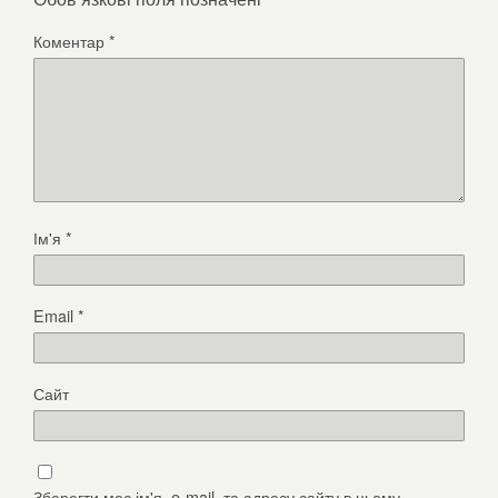
Коментар
*
Ім'я
*
Email
*
Сайт
Зберегти моє ім'я, e-mail, та адресу сайту в цьому