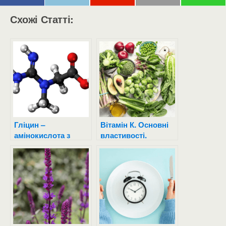
Схожі Статті:
Гліцин –
Вітамін К. Основні
амінокислота з
властивості.
користю для
здоров’я