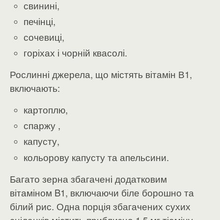
свинині,
печінці,
сочевиці,
горіхах і чорній квасолі.
Рослинні джерела, що містять вітамін В1,
включають:
картоплю,
спаржу ,
капусту,
кольорову капусту та апельсини.
Багато зерна збагачені додатковим
вітаміном B1, включаючи біле борошно та
білий рис. Одна порція збагачених сухих
сніданків містить приблизно 1,5 мг тіаміну ,