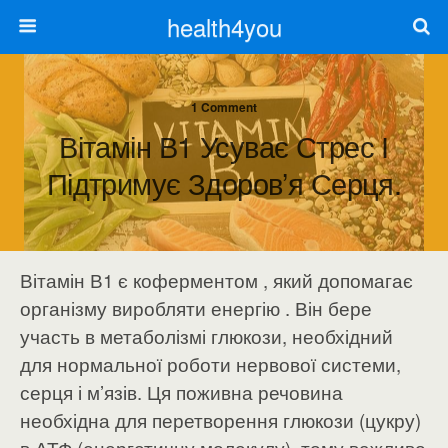
health4you
1 Comment
Вітамін В1 Усуває Стрес І
Підтримує Здоров’я Серця.
Вітамін В1 є коферментом , який допомагає
організму виробляти енергію . Він бере
участь в метаболізмі глюкози, необхідний
для нормальної роботи нервової системи,
серця і м’язів. Ця поживна речовина
необхідна для перетворення глюкози (цукру)