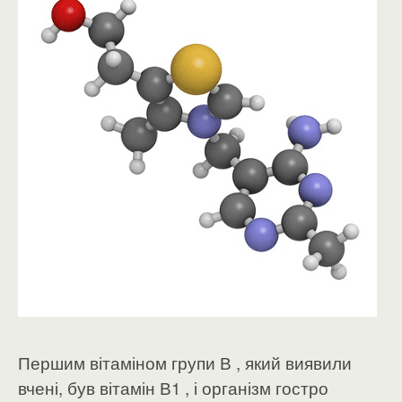
Першим вітаміном групи В , який виявили
вчені, був вітамін В1 , і організм гостро