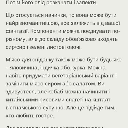
Потім його слід розкачати і запекти.
Що стосується начинки, то вона може бути
найрізноманітнішою, все залежить від вашої
фантазії. Компоненти можна поєднувати по-
різному, але до складу обов’язково входять
сир/сир і зелені листові овочі.
М’ясо для сніданку також може бути будь-яке
– яловичина, індичка або курка. Можна
навіть придумати вегетаріанський варіант і
замінити м’ясо сиром або салатом. Ви
здивуєтеся, але кебаб можна начинити і
китайськими рисовими спагеті на кшталт
в’єтнамського супу фо. Але це підійде тим,
хто любить гостре.
Для заправки можна використовувати