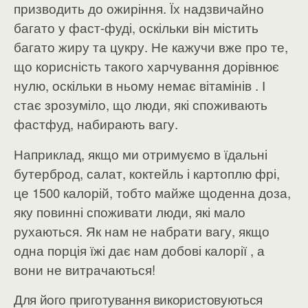
призводить до ожиріння. Їх надзвичайно
багато у фаст-фуді, оскільки він містить
багато жиру та цукру. Не кажучи вже про те,
що корисність такого харчування дорівнює
нулю, оскільки в ньому немає вітамінів . І
стає зрозуміло, що люди, які споживають
фастфуд, набирають вагу.
Наприклад, якщо ми отримуємо в їдальні
бутерброд, салат, коктейль і картоплю фрі,
це 1500 калорій, тобто майже щоденна доза,
яку повинні споживати люди, які мало
рухаються. Як нам не набрати вагу, якщо
одна порція їжі дає нам добові калорії , а
вони не витрачаються!
Для його приготування використовуються