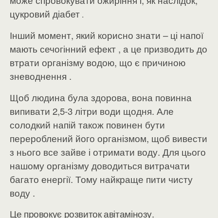
може спровокувати ожиріння і, як наслідок,
цукровий діабет
.
Інший момент, який корисно знати – ці напої
мають сечогінний ефект , а це призводить до
втрати організму водою, що є причиною
зневоднення .
Щоб людина була здорова, вона повинна
випивати 2,5-3 літри води щодня. Але
солодкий напій також повинен бути
перероблений його організмом, щоб вивести
з нього все зайве і отримати воду. Для цього
нашому організму доводиться витрачати
багато енергії. Тому найкраще пити чисту
воду .
Це провокує розвиток авітамінозу.