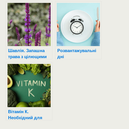
Шавлія. Запашна
Розвантажувальні
трава з цілющими
дні
дивами.
Вітамін К.
Необхідний для
нормального