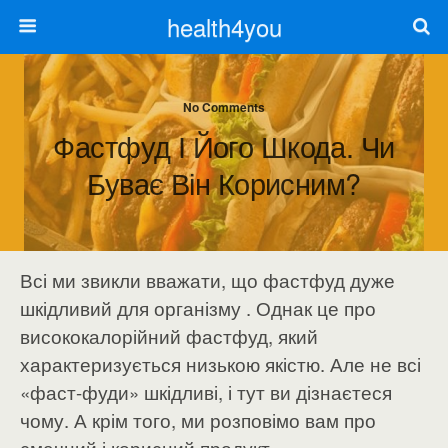
health4you
No Comments
Фастфуд І Його Шкода. Чи
Буває Він Корисним?
Всі ми звикли вважати, що фастфуд дуже
шкідливий для організму . Однак це про
висококалорійний фастфуд, який
характеризується низькою якістю. Але не всі
«фаст-фуди» шкідливі, і тут ви дізнаєтеся
чому. А крім того, ми розповімо вам про