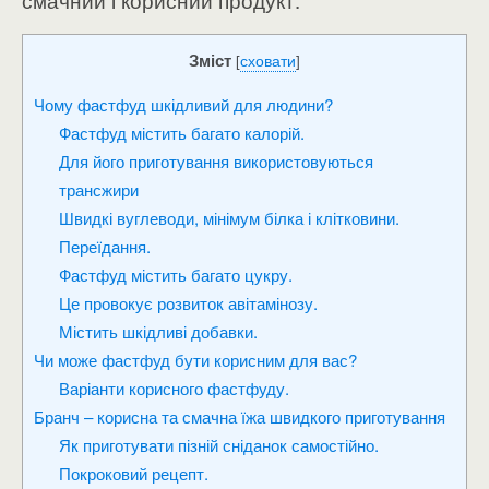
смачний і корисний продукт.
Зміст
[
сховати
]
Чому фастфуд шкідливий для людини?
Фастфуд містить багато калорій.
Для його приготування використовуються
трансжири
Швидкі вуглеводи, мінімум білка і клітковини.
Переїдання.
Фастфуд містить багато цукру.
Це провокує розвиток авітамінозу.
Містить шкідливі добавки.
Чи може фастфуд бути корисним для вас?
Варіанти корисного фастфуду.
Бранч – корисна та смачна їжа швидкого приготування
Як приготувати пізній сніданок самостійно.
Покроковий рецепт.