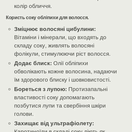
колір обличчя.
Користь соку обліпихи для волосся.
Зміцнює волосяні цибулини:
Вітаміни і мінерали, що входять до
складу соку, живлять волосяні
фолікули, стимулюючи ріст волосся.
Додає блиск:
Олії обліпихи
обволікають кожне волосина, надаючи
їм здорового блиску і шовковистості.
Бореться з лупою:
Протизапальні
властивості соку допомагають
позбутися лупи та свербіння шкіри
голови.
Захищає від ультрафіолету:
Каротиноїди в складі соку діють як