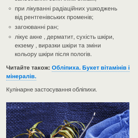
при лікуванні радіаційних ушкоджень
від рентгенівських променів;
загоюванні ран;
лікує акне , дерматит, сухість шкіри,
екзему , виразки шкіри та зміни
кольору шкіри після пологів.
Читайте також:
Обліпиха. Букет вітамінів і
мінералів.
Кулінарне застосування обліпихи.