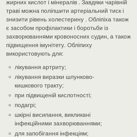
жирних кислот і мінералів . Завдяки чарівній
траві можна поліпшити артеріальний тиск і
знизити рівень холестерину . Обліпіха також
є засобом профілактики і боротьби із
захворюваннями кровоносних судин, а також
підвищення імунітету. Обліпиху
використовують для:
лікування артриту;
лікування виразки шлунково-
кишкового тракту;
при підвищеній кислотності;
подагрі;
шкірні висипання, викликані
інфекційними захворюваннями;
для запобігання інфекціям;