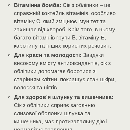
Вітамінна бомба:
Сік з обліпихи – це
справжній коктейль вітамінів, особливо
вітаміну C, який зміцнює імунітет та
захищає від хвороб. Крім того, в ньому
багато вітамінів групи B, вітаміну Е,
каротину та інших корисних речовин.
Для краси та молодості:
Завдяки
високому вмісту антиоксидантів, сік з
обліпихи допомагає боротися зі
старінням клітин, покращує стан шкіри,
волосся та нігтів.
Для здоров’я шлунку та кишечника:
Сік з обліпихи сприяє загоєнню
слизової оболонки шлунка та
кишечника, має протизапальну дію і
нормалізує травлення.