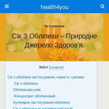
health4you
No Comments
Сік З Обліпихи – Природне
Джерело Здоров’я.
Зміст
[
сховати
]
Сік з обліпихи застосування, користь і ризики.
Сік з обліпихи.
Обліпихова олія.
Концентрат обліпиховий.
Кулінарне застосування обліпихи.
Сік з обліпихи як косметичний засіб.