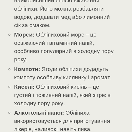
найкорисніший спосіб вживання
обліпихи. Його можна розбавляти
водою, додавати мед або лимонний
сік за смаком.
Морси:
Обліпиховий морс – це
освіжаючий і вітамінний напій,
особливо популярний в холодну пору
року.
Компоти:
Ягоди обліпихи додадуть
компоту особливу кислинку і аромат.
Киселі:
Обліпиховий кисіль – це
густий і поживний напій, який зігріє в
холодну пору року.
Алкогольні напої:
Обліпиха
використовується для приготування
лікерів, наливок і навіть пива.