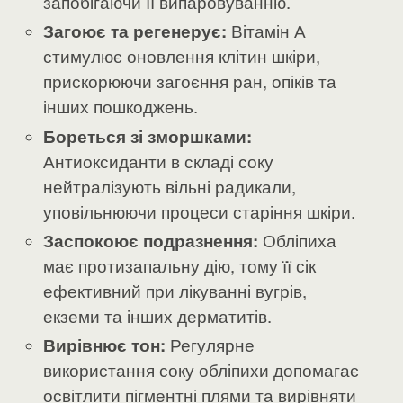
запобігаючи її випаровуванню.
Загоює та регенерує:
Вітамін А
стимулює оновлення клітин шкіри,
прискорюючи загоєння ран, опіків та
інших пошкоджень.
Бореться зі зморшками:
Антиоксиданти в складі соку
нейтралізують вільні радикали,
уповільнюючи процеси старіння шкіри.
Заспокоює подразнення:
Обліпиха
має протизапальну дію, тому її сік
ефективний при лікуванні вугрів,
екземи та інших дерматитів.
Вирівнює тон:
Регулярне
використання соку обліпихи допомагає
освітлити пігментні плями та вирівняти