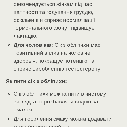
рекомендується жінкам під час
вагітності та годування груддю,
оскільки він сприяє нормалізації
гормонального фону і підвищує
лактацію.
Для чоловіків:
Сік з обліпихи має
позитивний вплив на чоловіче
здоров’я, покращує потенцію та
сприяє виробленню тестостерону.
Як пити сік з обліпихи:
Сік з обліпихи можна пити в чистому
вигляді або розбавляти водою за
смаком.
Для посилення смаку можна додавати
мед або лимонний сік.