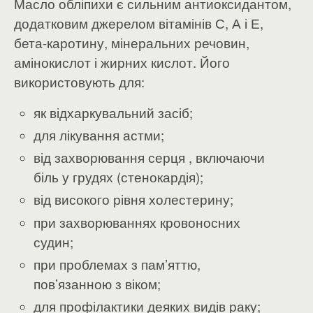
Масло обліпихи є сильним антиоксидантом,
додатковим джерелом вітамінів С, А і Е,
бета-каротину, мінеральних речовин,
амінокислот і жирних кислот. Його
використовують для:
як відхаркувальний засіб;
для лікування астми;
від захворювання серця , включаючи
біль у грудях (стенокардія);
від високого рівня холестерину;
при захворюваннях кровоносних
судин;
при проблемах з пам’яттю,
пов’язанною з віком;
для профілактики деяких видів раку;